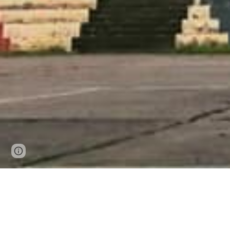
Page
Report abuse
updated